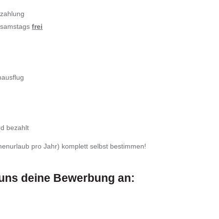
szahlung
= samstags
frei
nausflug
rd bezahlt
enurlaub pro Jahr) komplett selbst bestimmen!
 uns deine Bewerbung an: